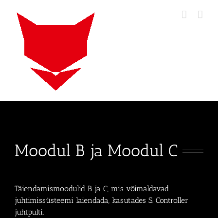
Skip
to
content
Moodul B ja Moodul C
Täiendamismoodulid B ja C, mis võimaldavad
juhtimissüsteemi laiendada, kasutades S. Controller
juhtpulti.