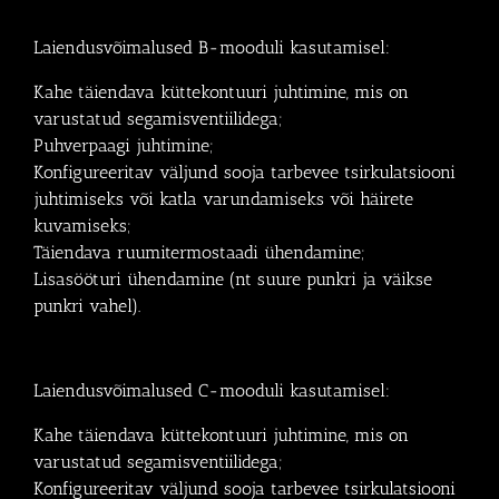
Laiendusvõimalused B-mooduli kasutamisel:
Kahe täiendava küttekontuuri juhtimine, mis on
varustatud segamisventiilidega;
Puhverpaagi juhtimine;
Konfigureeritav väljund sooja tarbevee tsirkulatsiooni
juhtimiseks või katla varundamiseks või häirete
kuvamiseks;
Täiendava ruumitermostaadi ühendamine;
Lisasööturi ühendamine (nt suure punkri ja väikse
punkri vahel).
Laiendusvõimalused C-mooduli kasutamisel:
Kahe täiendava küttekontuuri juhtimine, mis on
varustatud segamisventiilidega;
Konfigureeritav väljund sooja tarbevee tsirkulatsiooni